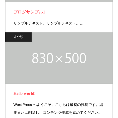
ブログサンプル1
サンプルテキスト。サンプルテキスト。…
未分類
Hello world!
WordPress へようこそ。こちらは最初の投稿です。編
集または削除し、コンテンツ作成を始めてください。