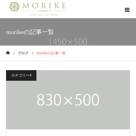
morikeの記事一覧
ブログ
morikeの記事一覧
ホーム
カテゴリー4