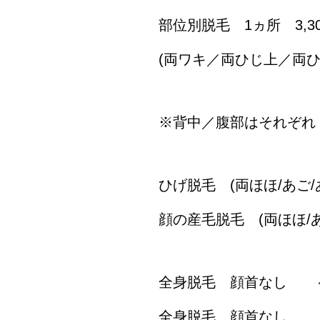
部位別脱毛 1ヵ所 3,30
(両ワキ／両ひじ上／両
※背中／腹部はそれぞれ 5
ひげ脱毛 (両ほほ/あご/あ
顔の産毛脱毛 (両ほほ/あご
全身脱毛 顔首なし ～キ
全身脱毛 顔首な